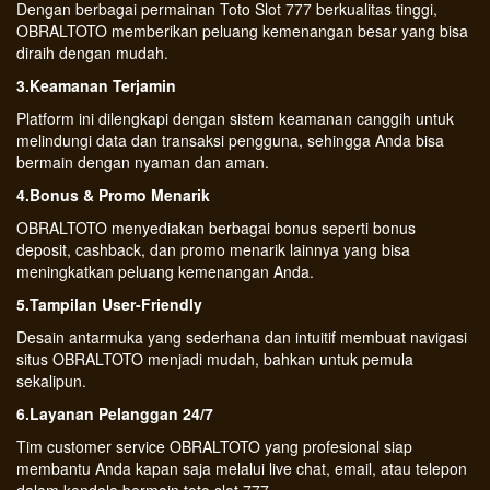
Dengan berbagai permainan Toto Slot 777 berkualitas tinggi,
OBRALTOTO memberikan peluang kemenangan besar yang bisa
diraih dengan mudah.
3.Keamanan Terjamin
Platform ini dilengkapi dengan sistem keamanan canggih untuk
melindungi data dan transaksi pengguna, sehingga Anda bisa
bermain dengan nyaman dan aman.
4.Bonus & Promo Menarik
OBRALTOTO menyediakan berbagai bonus seperti bonus
deposit, cashback, dan promo menarik lainnya yang bisa
meningkatkan peluang kemenangan Anda.
5.Tampilan User-Friendly
Desain antarmuka yang sederhana dan intuitif membuat navigasi
situs OBRALTOTO menjadi mudah, bahkan untuk pemula
sekalipun.
6.Layanan Pelanggan 24/7
Tim customer service OBRALTOTO yang profesional siap
membantu Anda kapan saja melalui live chat, email, atau telepon