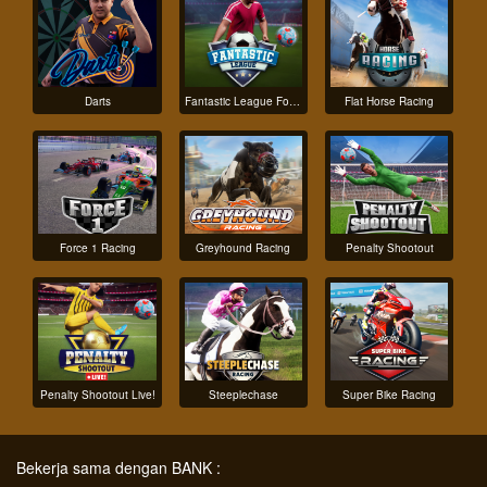
Darts
Fantastic League Football
Flat Horse Racing
Force 1 Racing
Greyhound Racing
Penalty Shootout
Penalty Shootout Live!
Steeplechase
Super Bike Racing
Bekerja sama dengan BANK :