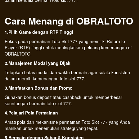
dalam kendala bermain toto slot 777.
Cara Menang di OBRALTOTO
1.Pilih Game dengan RTP Tinggi
Fokus pada permainan Toto Slot 777 yang memiliki Return to
Player (RTP) tinggi untuk meningkatkan peluang kemenangan di
OBRALTOTO.
2.Manajemen Modal yang Bijak
Tetapkan batas modal dan waktu bermain agar selalu konsisten
dalam meraih kemenangan toto slot 777.
3.Manfaatkan Bonus dan Promo
Gunakan bonus deposit atau cashback untuk memperbesar
keuntungan bermain toto slot 777.
4.Pelajari Pola Permainan
Amati pola dan mekanisme permainan Toto Slot 777 yang Anda
mainkan untuk menemukan strategi yang tepat.
5.Bermain dengan Sabar & Konsisten